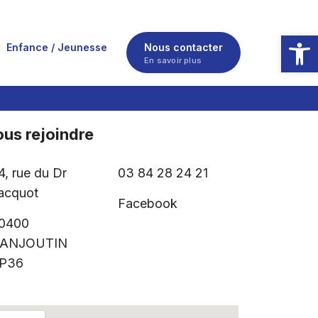
Ouvrir la
Enfance / Jeunesse
Nous contacter
En savoir plus
us rejoindre
4, rue du Dr
03 84 28 24 21
acquot
Facebook
0400
ANJOUTIN
P36