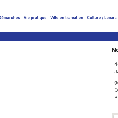
Démarches
Vie pratique
Ville en transition
Culture / Loisirs
No
4
J
9
D
B