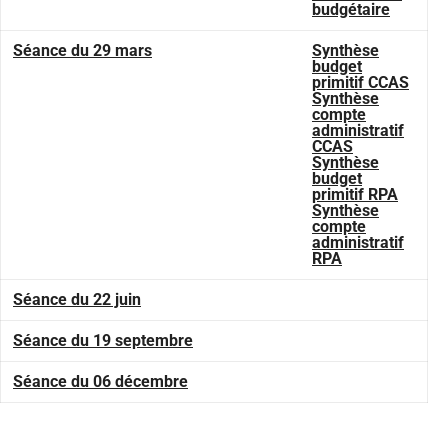
budgétaire
Séance du 29 mars
Synthèse
budget
primitif CCAS
Synthèse
compte
administratif
CCAS
Synthèse
budget
primitif RPA
Synthèse
compte
administratif
RPA
Séance du 22 juin
Séance du 19 septembre
Séance du 06 décembre