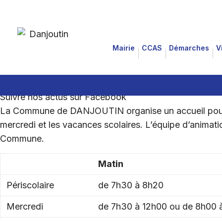
for:
Aller
Accueil de loisirs
au
Mairie
CCAS
Démarches
V
contenu
Inscriptions, Programmes et Tarifs
Suivre nos actus sur Facebook
La Commune de DANJOUTIN organise un accueil pour les e
mercredi et les vacances scolaires. L’équipe d’animat
Commune.
Matin
Périscolaire
de 7h30 à 8h20
Mercredi
de 7h30 à 12h00 ou de 8h00 