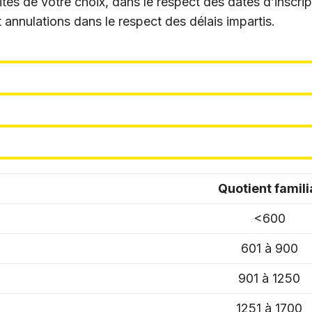
tés de votre choix, dans le respect des dates d’inscrip
annulations dans le respect des délais impartis.
Quotient famili
<600
601 à 900
901 à 1250
1251 à 1700